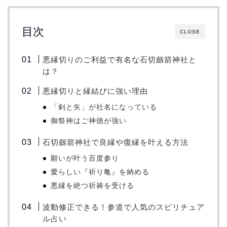
目次
CLOSE
悪縁切りのご利益で有名な石切劔箭神社と
は？
悪縁切りと縁結びに強い理由
「剣と矢」が社名になっている
御祭神はご神徳が強い
石切劔箭神社で良縁や復縁を叶える方法
願いが叶う百度参り
愛らしい『祈り亀』を納める
悪縁を絶つ祈祷を受ける
波動修正できる！参道で人気のスピリチュア
ル占い