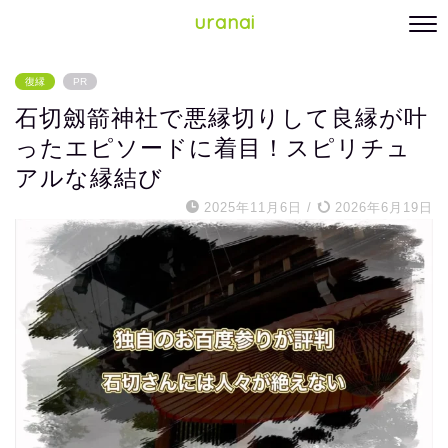
uranai
復縁
PR
石切劔箭神社で悪縁切りして良縁が叶
ったエピソードに着目！スピリチュ
アルな縁結び
2025年11月6日
/
2026年6月19日