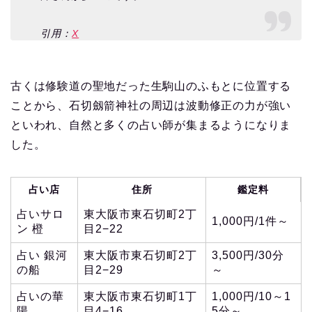
引用：
X
古くは修験道の聖地だった生駒山のふもとに位置する
ことから、石切劔箭神社の周辺は波動修正の力が強い
といわれ、自然と多くの占い師が集まるようになりま
した。
占い店
住所
鑑定料
占いサロ
東大阪市東石切町2丁
1,000円/1件～
ン 橙
目2−22
占い 銀河
東大阪市東石切町2丁
3,500円/30分
の船
目2−29
～
占いの華
東大阪市東石切町1丁
1,000円/10～1
陽
目4−16
5分～