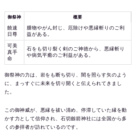
御祭神
概要
饒速
腫物やがん封じ、厄除けや悪縁斬りのご利
日尊
益がある。
可美
石をも切り裂く剣のご神徳から、悪縁斬り
真手
や病気平癒のご利益がある。
命
御祭神の力は、岩をも断ち切り、闇を照らす矢のよう
に、まっすぐに未来を切り開くと伝えられてきまし
た。
この御神威が、悪縁を祓い清め、停滞していた縁を動
かす力として信仰され、石切劔箭神社には全国から多
くの参拝者が訪れているのです。