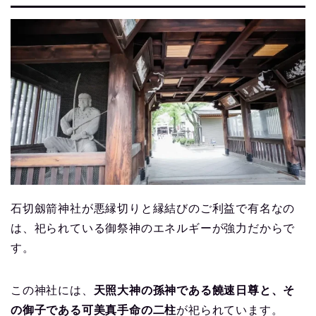
石切劔箭神社が悪縁切りと縁結びのご利益で有名なの
は、祀られている御祭神のエネルギーが強力だからで
す。
この神社には、
天照大神の孫神である饒速日尊と、そ
の御子である可美真手命の二柱
が祀られています。