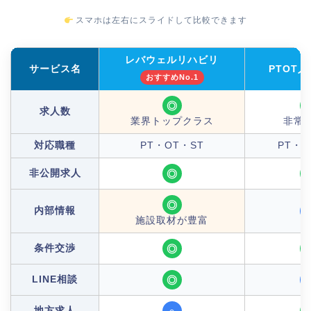
スマホは左右にスライドして比較できます
レバウェルリハビリ
サービス名
PTOT
おすすめNo.1
◎
求人数
業界トップクラス
非常
対応職種
PT・OT・ST
PT・O
非公開求人
◎
◎
内部情報
施設取材が豊富
条件交渉
◎
LINE相談
◎
地方求人