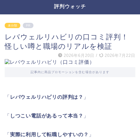
評判ウォッチ
未分類
PR
レバウェルリハビリの口コミ評判！
怪しい噂と職場のリアルを検証
2026年6月20日
/
2026年7月22日
記事内に商品プロモーションを含む場合があります
「
レバウェルリハビリの評判は？
」
「
しつこい電話があるって本当？
」
「
実際に利用して転職しやすいの？
」